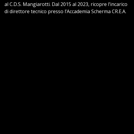
al C.D.S. Mangiarotti. Dal 2015 al 2023, ricopre l’incarico
di direttore tecnico presso l’Accademia Scherma CR.E.A.
di Milano. Attualmente impegnata presso il Circolo
Scherma Lecco e la Mangiarotti di Milano. Dal 2018
affianca il marito nella gestione dell’azienda di famiglia.
Esplora
Home
La nostra azienda
Contatti
Politica privacy