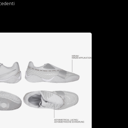
cedenti
 Up Your Game
lleled comfort, cutting-edge design, and
performance-enhancing
 latest innovation, crafted to elevate every
athlete's journey.