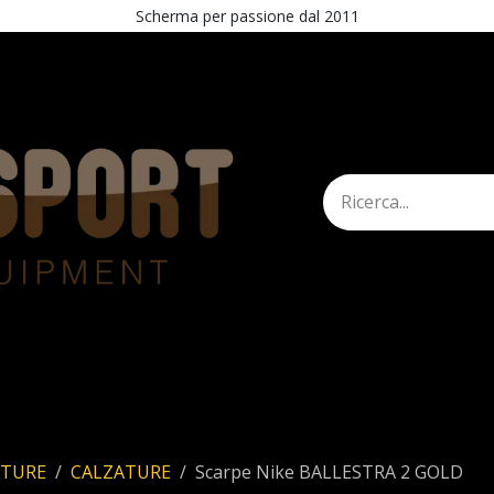
Scherma per passione dal 2011
mann
Shop
STAND
Esercita recesso
ATURE
CALZATURE
Scarpe Nike BALLESTRA 2 GOLD