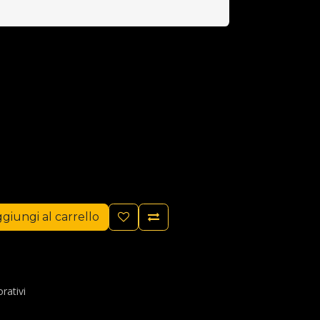
giungi al carrello
rativi