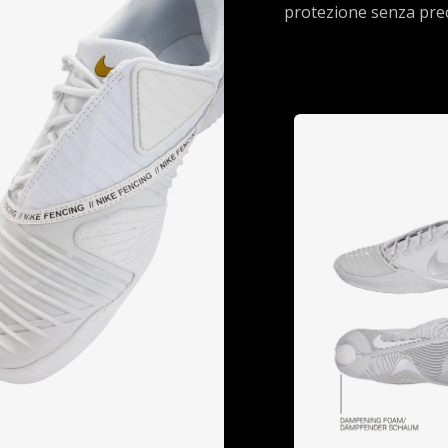
protezione senza pre
Step
Experience unpara
technology with this