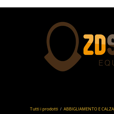
Passa al contenuto
Home
Servizi
Chi siamo
Allstar
Uhl
Tutti i prodotti
ABBIGLIAMENTO E CALZ