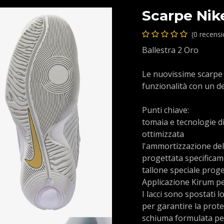
Scarpe Ni
(0 recens
Ballestra 2 Oro
Le nuovissime scarpe
funzionalità con un de
Punti chiave:
tomaia e tecnologie d
ottimizzata
l'ammortizzazione del
progettata specificam
tallone speciale proge
Applicazione Kirum p
I lacci sono spostati l
per garantire la prote
schiuma formulata per