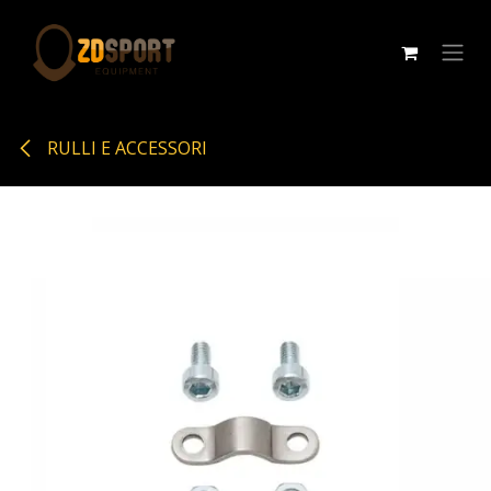
Passa al contenuto
RULLI E ACCESSORI