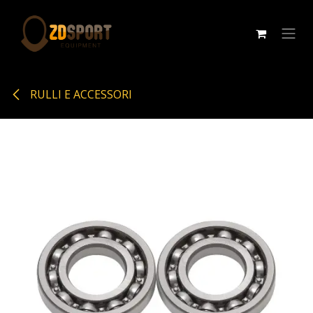
Passa al contenuto
RULLI E ACCESSORI