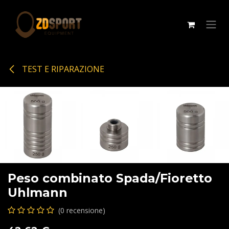
Passa al contenuto
TEST E RIPARAZIONE
Peso combinato Spada/Fioretto
Uhlmann
(0 recensione)