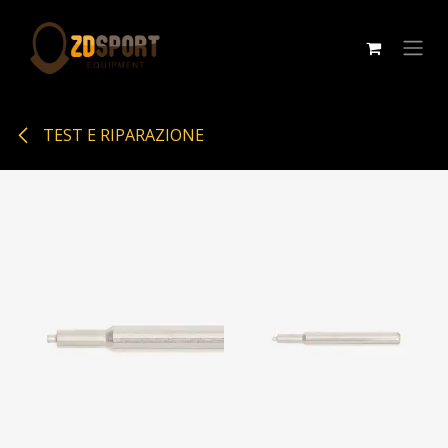
Passa al contenuto
TEST E RIPARAZIONE