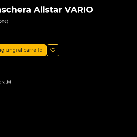
schera Allstar VARIO
ione)
giungi al carrello
rativi