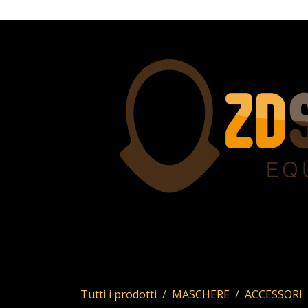
Passa al contenuto
Home
Servizi
Chi siamo
Allstar
Uhl
Tutti i prodotti
MASCHERE
ACCESSORI