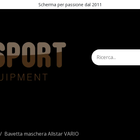
Scherma per passione dal 2011
mann
Shop
STAND
Esercita recesso
Bavetta maschera Allstar VARIO