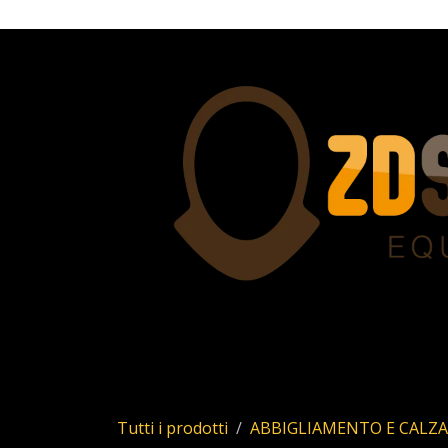
Passa al contenuto
Home
Servizi
Chi siamo
Allstar
Uhl
Tutti i prodotti
ABBIGLIAMENTO E CALZ