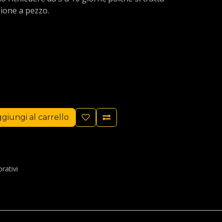
ione a pezzo.
giungi al carrello
rativi