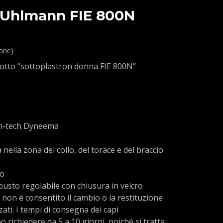
 Uhlmann FIE 800N
ione)
otto “sottoplastron donna FIE 800N”
igh-tech Dyneema
nella zona del collo, del torace e del braccio
ro
 busto regolabile con chiusura in velcro
 non è consentito il cambio o la restituzione
zati. I tempi di consegna dei capi
 richiedere da 5 a 10 giorni, poiché si tratta