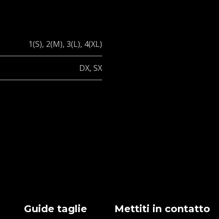
1(S)
,
2(M)
,
3(L)
,
4(XL)
DX
,
SX
Guide taglie
Mettiti in contatto