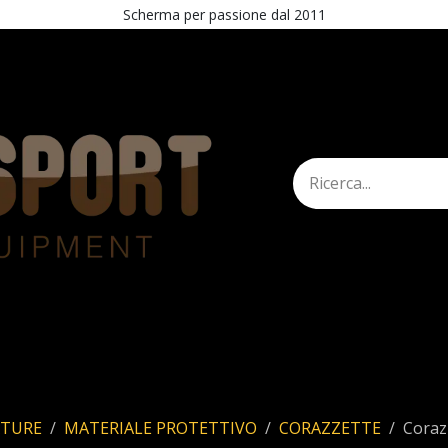
Scherma per passione dal 2011
mann
Shop
STAND
Esercita recesso
ATURE
MATERIALE PROTETTIVO
CORAZZETTE
Coraz