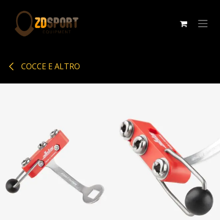
Passa al contenuto
COCCE E ALTRO