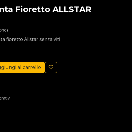
nta Fioretto ALLSTAR
ione)
a fioretto Allstar senza viti
giungi al carrello
rativi