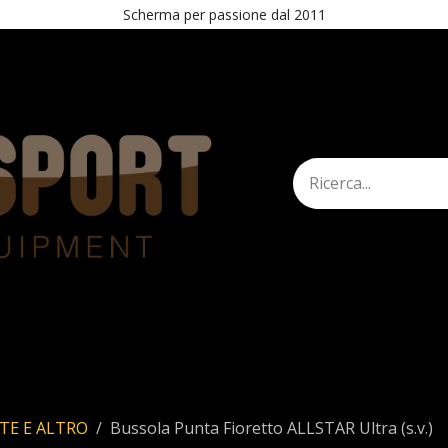
Scherma per passione dal 2011
mann
Shop
STAND
Esercita recesso
TE E ALTRO
Bussola Punta Fioretto ALLSTAR Ultra (s.v.)