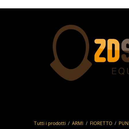
Passa al contenuto
Home
Servizi
Chi siamo
Allstar
Uhl
Tutti i prodotti
ARMI
FIORETTO
PUN