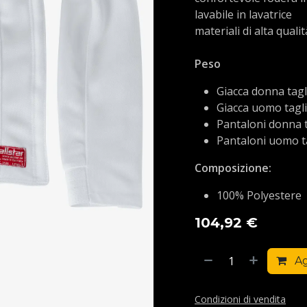
lavabile in lavatrice
materiali di alta quali
Peso
Giacca donna tagli
Giacca uomo taglia
Pantaloni donna ta
Pantaloni uomo ta
Composizione:
100% Polyestere
104,92
€
Ag
Condizioni di vendita