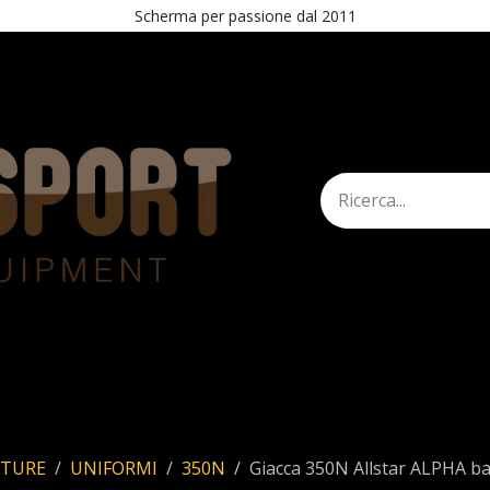
Scherma per passione dal 2011
mann
Shop
STAND
Esercita recesso
ATURE
UNIFORMI
350N
Giacca 350N Allstar ALPHA b