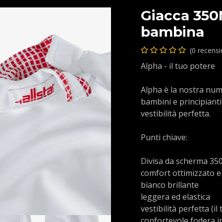
Giacca 350
bambina
(0 recens
Alpha - il tuo potere
Alpha è la nostra num
bambini e principianti
vestibilità perfetta.
Punti chiave:
Divisa da scherma 350
comfort ottimizzato e
bianco brillante
leggera ed elastica
vestibilità perfetta (i
confortevole fodera 