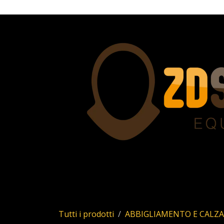
Passa al contenuto
Home
Servizi
Chi siamo
Allstar
Uhl
Tutti i prodotti
ABBIGLIAMENTO E CALZ