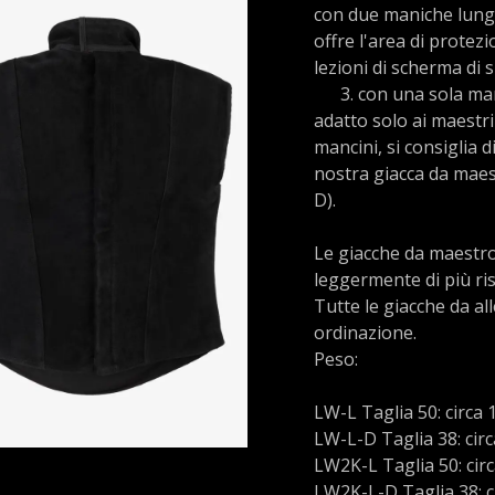
con due maniche lung
offre l'area di protez
lezioni di scherma di 
​3. con una sola man
adatto solo ai maestr
mancini, si consiglia 
nostra giacca da maes
D).
Le giacche da maestro
leggermente di più ris
Tutte le giacche da a
ordinazione.
Peso:
LW-L Taglia 50: circa 
LW-L-D Taglia 38: circ
LW2K-L Taglia 50: circ
LW2K-L-D Taglia 38: c