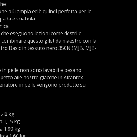
he:
ione più ampia ed è quindi perfetta per le
spada e sciabola
ica:
i che eseguono lezioni come destri o
di combinare questo gilet da maestro con la
tro Basic in tessuto nero 350N (MJB, MJB-
 in pelle non sono lavabili e pesano
petto alle nostre giacche in Alcantex.
llenatore in pelle vengono prodotte su
1,40 kg
a 1,15 kg
a 1,80 kg
irca 1,60 kg