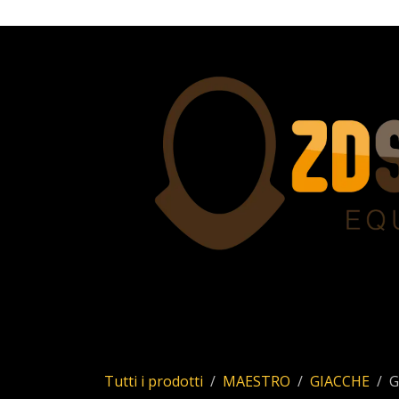
Passa al contenuto
Home
Servizi
Chi siamo
Allstar
Uhl
Tutti i prodotti
MAESTRO
GIACCHE
G