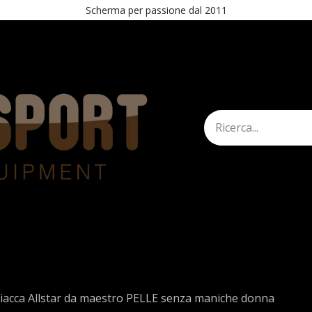
Scherma per passione dal 2011
mann
Shop
STAND
Esercita recesso
iacca Allstar da maestro PELLE senza maniche donna