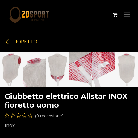
Passa al contenuto
FIORETTO
Giubbetto elettrico Allstar INOX
fioretto uomo
(0 recensione)
Inox