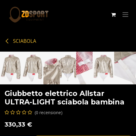
Passa al contenuto
SCIABOLA
Giubbetto elettrico Allstar
ULTRA-LIGHT sciabola bambina
(0 recensione)
330,33
€