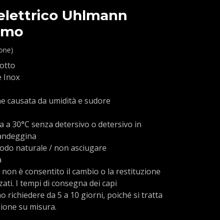
elettrico Uhlmann
omo
ione)
dotto
e Inox
ne causata da umidità e sudore
a a 30°C senza detersivo o detersivo in
candeggina
 modo naturale / non asciugare
a
 non è consentito il cambio o la restituzione
zati. I tempi di consegna dei capi
 richiedere da 5 a 10 giorni, poiché si tratta
ione su misura.