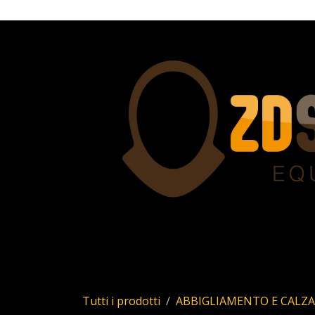
Passa al contenuto
Home
Servizi
Chi siamo
Allstar
Uhl
Tutti i prodotti
ABBIGLIAMENTO E CALZ