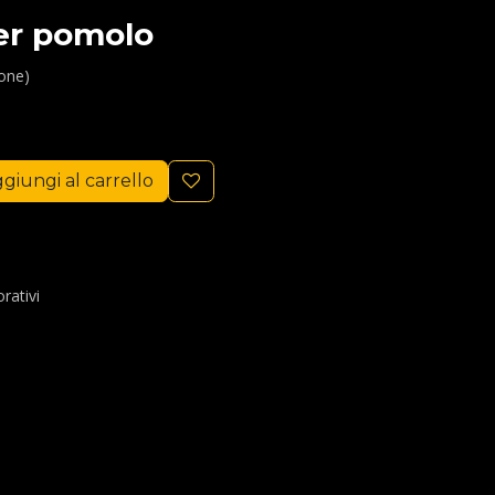
er pomolo
ione)
giungi al carrello
rativi