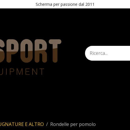
Scherma per passione dal 2011
mann
Shop
STAND
Esercita recesso
UGNATURE E ALTRO
Rondelle per pomolo