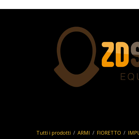
Passa al contenuto
Home
Servizi
Chi siamo
Allstar
Uhl
Tutti i prodotti
ARMI
FIORETTO
IMP