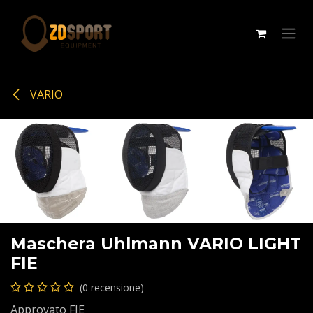
Passa al contenuto
VARIO
Maschera Uhlmann VARIO LIGHT
FIE
(0 recensione)
Approvato FIE