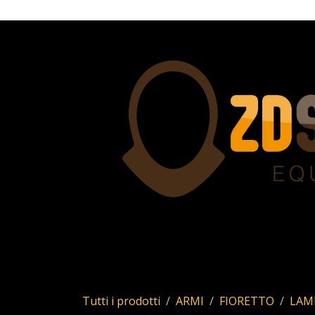
Passa al contenuto
Home
Servizi
Chi siamo
Allstar
Uhl
Tutti i prodotti
ARMI
FIORETTO
LAM