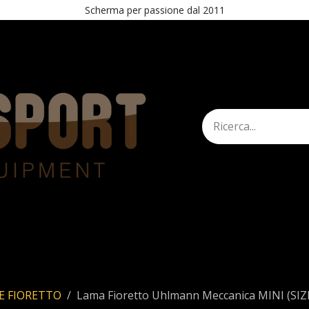
Scherma per passione dal 2011
mann
Shop
STAND
Esercita recesso
E FIORETTO
Lama Fioretto Uhlmann Meccanica MINI (SIZE