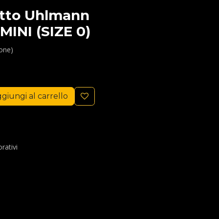
etto Uhlmann
MINI (SIZE 0)
ione)
giungi al carrello
rativi