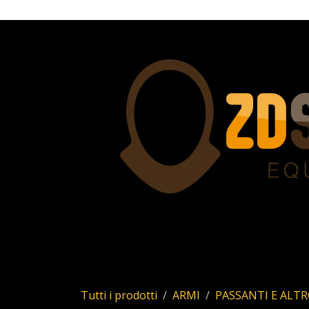
Passa al contenuto
Home
Servizi
Chi siamo
Allstar
Uhl
Tutti i prodotti
ARMI
PASSANTI E ALT