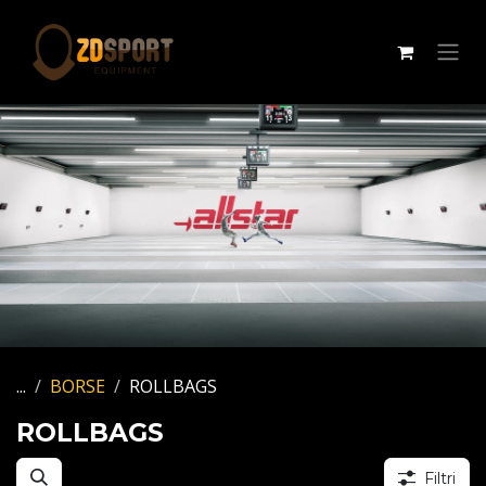
Passa al contenuto
...
BORSE
ROLLBAGS
ROLLBAGS
Filtri