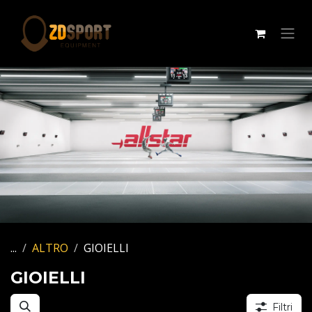
Passa al contenuto
...
ALTRO
GIOIELLI
GIOIELLI
Filtri